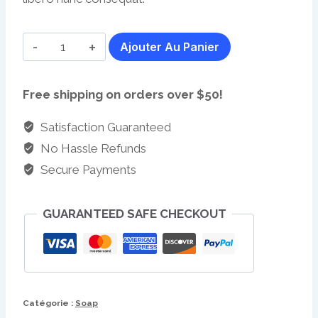
$6.00.
$4.00.
quantité
Ajouter Au Panier
de
Lavender
Free shipping on orders over $50!
Field
Soap
Satisfaction Guaranteed
No Hassle Refunds
Secure Payments
GUARANTEED SAFE CHECKOUT
Catégorie :
Soap