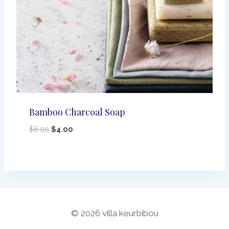
Bamboo Charcoal Soap
Le
Le
$
6.00
$
4.00
prix
prix
initial
actuel
était :
est :
$6.00.
$4.00.
© 2026 villa keurbibou