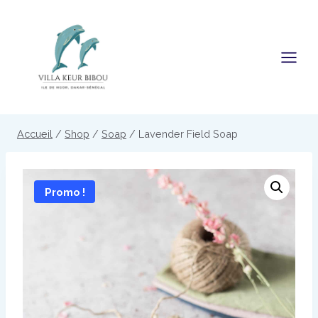
Skip
to
content
Accueil
/
Shop
/
Soap
/
Lavender Field Soap
Promo !