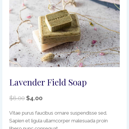
Lavender Field Soap
Le
Le
$
6.00
$
4.00
prix
prix
Vitae purus faucibus ornare suspendisse sed.
initial
actuel
Sapien et ligula ullamcorper malesuada proin
était :
est :
libero nunc consequat.